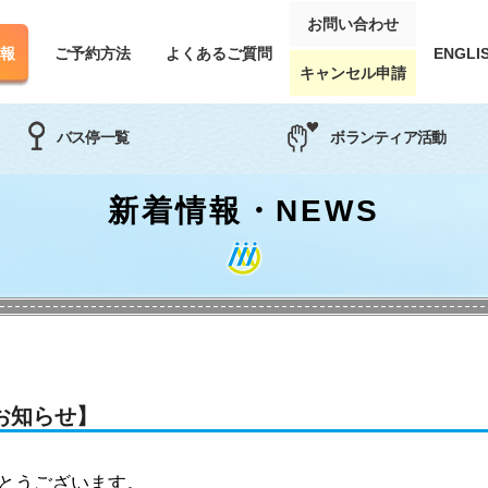
お問い合わせ
報
ご予約方法
よくあるご質問
ENGLI
キャンセル申請
バス停一覧
ボランティア活動
⇔新潟便
タレントツアー
関西地区
関東⇔名古屋便
東海地区
新着情報・NEWS
お知らせ】
とうございます。