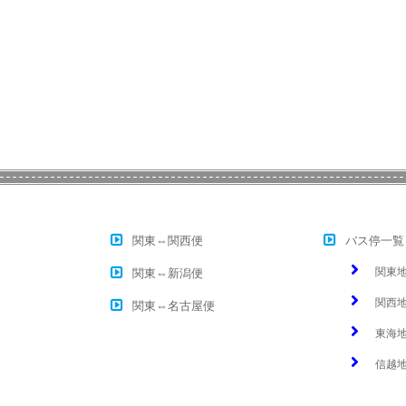
関東⇔関西便
バス停一覧
関東
関東⇔新潟便
関西
関東⇔名古屋便
東海
信越