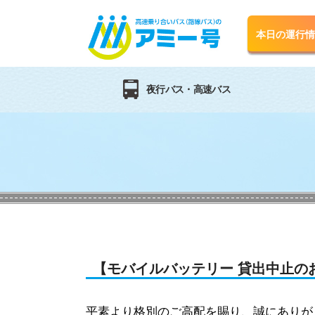
本日の運行情
夜行バス・高速バス
関東⇔関西便
よしもとツアー
関東地区
関東
【モバイルバッテリー 貸出中止の
平素より格別のご高配を賜り、誠にありが