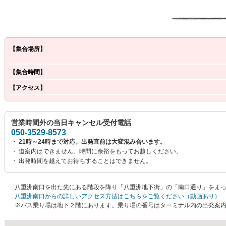
【集合場所】
【集合時間】
【アクセス】
営業時間外の当日キャンセル受付電話
050-3529-8573
・
21時～24時まで対応。出発直前は大変混み合います。
・ 道案内はできません。時間に余裕をもってお越しください。
・ 出発時間を越えてお待ちすることはできません。
八重洲南口を出た先にある階段を降り「八重洲地下街」の「南口通り」をま
八重洲南口からの詳しいアクセス方法はこちらをご覧ください（動画あり）
※バス乗り場は地下２階にあります。乗り場の番号はターミナル内の出発案